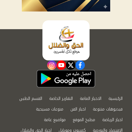
instagram
youtube
twitter
facebook
الرئيسية
الاخبار العامة
التقارير الخاصة
القسم الطبي
فيديوهات متنوعة
اخبار الفن
منوعات مسيحية
اخبار الرياضة
مطبخ الموقع
مواضيع عامة
الاقتصاد والبورصة
كمبيوتر وموبايل
اخبار الحق والضلال