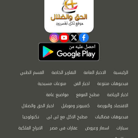
instagram
youtube
twitter
facebook
الرئيسية
الاخبار العامة
التقارير الخاصة
القسم الطبي
فيديوهات متنوعة
اخبار الفن
منوعات مسيحية
اخبار الرياضة
مطبخ الموقع
مواضيع عامة
الاقتصاد والبورصة
كمبيوتر وموبايل
اخبار الحق والضلال
فيديوهات فضائيات
مطبخ الاكل مع لى لى
تكنولوجيا
سيارات
اسعار وعروض
عقارات في مصر
الابراج الفلكية