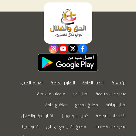
instagram
youtube
twitter
facebook
الرئيسية
الاخبار العامة
التقارير الخاصة
القسم الطبي
فيديوهات متنوعة
اخبار الفن
منوعات مسيحية
اخبار الرياضة
مطبخ الموقع
مواضيع عامة
الاقتصاد والبورصة
كمبيوتر وموبايل
اخبار الحق والضلال
فيديوهات فضائيات
مطبخ الاكل مع لى لى
تكنولوجيا