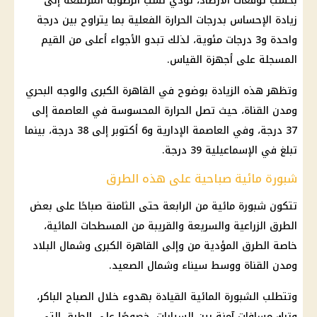
بحسب توقعات
الأرصاد
، تؤدي نسب الرطوبة المرتفعة إلى
زيادة الإحساس بدرجات الحرارة الفعلية بما يتراوح بين درجة
واحدة و3 درجات مئوية، لذلك تبدو الأجواء أعلى من القيم
المسجلة على أجهزة القياس.
وتظهر هذه الزيادة بوضوح في
القاهرة الكبرى
والوجه البحري
ومدن القناة، حيث تصل الحرارة المحسوسة في العاصمة إلى
37 درجة، وفي العاصمة الإدارية و6 أكتوبر إلى 38 درجة، بينما
تبلغ في الإسماعيلية 39 درجة.
شبورة مائية صباحية على هذه الطرق
تتكون
شبورة مائية
من الرابعة حتى الثامنة صباحًا على بعض
الطرق الزراعية والسريعة والقريبة من المسطحات المائية،
خاصة الطرق المؤدية من وإلى
القاهرة الكبرى
وشمال البلاد
ومدن القناة ووسط سيناء وشمال الصعيد.
وتتطلب
الشبورة المائية
القيادة بهدوء خلال الصباح الباكر،
وترك مسافات آمنة بين
السيارات
، خصوصًا على الطرق التي