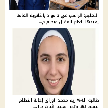
التعليم: الراسب في 3 مواد بالثانوية العامة
يعيدها العام المقبل ويحرم م...
طالبة الـ4% ريم محمد: أوراق إجابة التظلم
ليست لها وتحرر محضر إثبات حال...