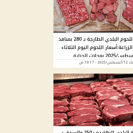
كيلو اللحوم البلدي الطازجة بـ 280 بمنافذ
الزراعة:أسعار اللحوم اليوم الثلاثاء
12/أغسطس/2025 بمحلات الجزارة
202 - 10:17 ص
فذ الحكومية
الكبدة البلدى النهارده بـ250 والسجق بـ