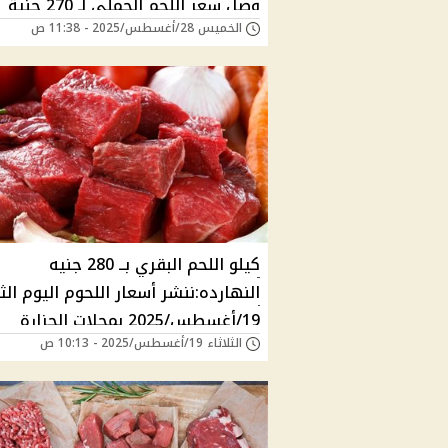
وصل سعر اللحم الجملي لـ 270 جنية
الخميس 28/أغسطس/2025 - 11:38 ص
كيلو اللحم البقري بــ 280 جنيه
النهارده:ننشر أسعار اللحوم اليوم الثل
19/أغسطس/2025 بمحلات الجزارة
الثلاثاء 19/أغسطس/2025 - 10:13 ص
والمنافذ الحكومية