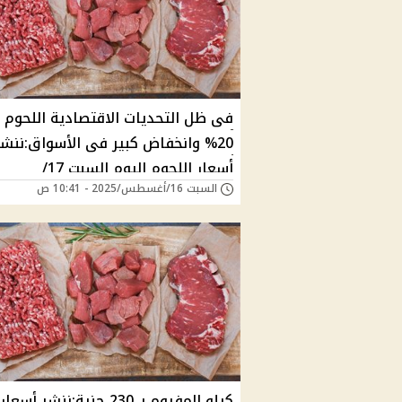
فى ظل التحديات الاقتصادية اللحوم ن
20% وانخفاض كبير فى الأسواق:ننشر
أسعار اللحوم اليوم السبت 17/
السبت 16/أغسطس/2025 - 10:41 ص
أغسطس/2025 بالأسواق
كيلو المفروم بـ 230 جنية:ننشر أسعار