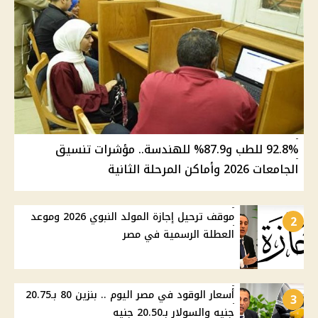
92.8% للطب و87.9% للهندسة.. مؤشرات تنسيق
الجامعات 2026 وأماكن المرحلة الثانية
موقف ترحيل إجازة المولد النبوي 2026 وموعد
2
العطلة الرسمية في مصر
أسعار الوقود في مصر اليوم .. بنزين 80 بـ20.75
3
جنيه والسولار بـ20.50 جنيه