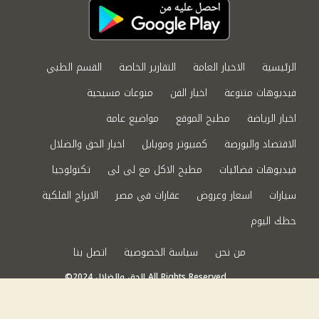
الرئيسية
الاخبار العامة
التقارير الخاصة
القسم الطبي
فيديوهات متنوعة
اخبار الفن
منوعات مسيحية
اخبار الرياضة
مطبخ الموقع
مواضيع عامة
الاقتصاد والبورصة
كمبيوتر وموبايل
اخبار الحق والضلال
فيديوهات فضائيات
مطبخ الاكل مع لى لى
تكنولوجيا
سيارات
اسعار وعروض
عقارات في مصر
الابراج الفلكية
حظك اليوم
من نحن
سياسة الخصوصية
اتصل بنا
©2024 الحق والضلال All Rights Reserved.
Powered by