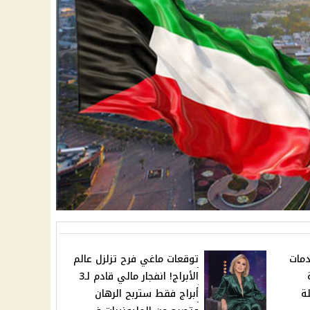
دمات
توقعات ماغي فرح تزلزل عالم
الأبراج! انفجار مالي قادم لـ3
ة
أبراج فقط ستربح الرهان