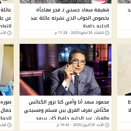
د
شقيقة سعاد حسني تـ فجر مفاجأة
عائلة
بخصوص الجواب الذي نشرته عائلة عبد
عن عل
الحليم حافظ
التوا
الثلاثاء 20/مايو/2025 - 11:28 م
الأحد 18/مايو/2025 - 
ظ
محمود سعد أنا وأمي كنا نزور الكنائس
صوره 
ا
مكنّاش نعرف الفرق بين مسلم ومسيحي
جمال ا
والفنان عبد الحليم حافظ كان بيروح
للجما
الأحد 20/أبريل/2025 - 10:42 م
الإثنين 18/نوفمبر/24
كنيسة شبرا وهذا ما كان يفعله