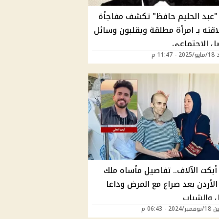
 "عبد الحليم حافظ" تكشف مفاجأة
اقته بـ امرأة مطلقة ويقلبون وسائل
صل الاجتماعي
11:47 م
أبكت الآلاف.. تفاصيل مأساه ملك
لأردن بعد صراع مع المرض وداعا
ل والشباب
20 - 06:43 م