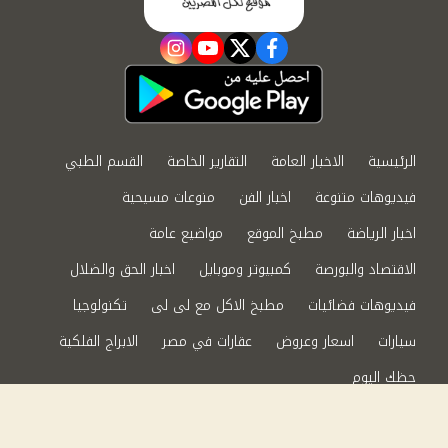
instagram
youtube
twitter
facebook
الرئيسية
الاخبار العامة
التقارير الخاصة
القسم الطبي
فيديوهات متنوعة
اخبار الفن
منوعات مسيحية
اخبار الرياضة
مطبخ الموقع
مواضيع عامة
الاقتصاد والبورصة
كمبيوتر وموبايل
اخبار الحق والضلال
فيديوهات فضائيات
مطبخ الاكل مع لى لى
تكنولوجيا
سيارات
اسعار وعروض
عقارات في مصر
الابراج الفلكية
حظك اليوم
من نحن
سياسة الخصوصية
اتصل بنا