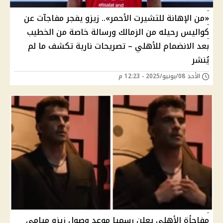
«من الإهانة للتشيرت الأحمر».. زيزو يفجر مفاجآت عن
كواليس رحيله من الزمالك ورسالة خاصة من الخطيب
بعد الانضمام للأهلي – تصريحات نارية تكشف ما لم
يُنشر
الأحد 08/يونيو/2025 - 12:23 م
مفاجأة الأهلى يعلن رسميا موعد وصول زيزو ميامى