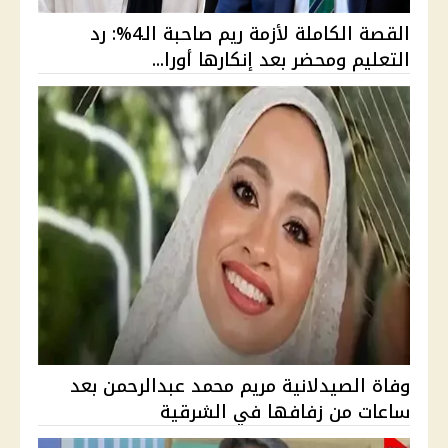
القصة الكاملة لأزمة ريم صاحبة الـ4%: رد
التعليم ومحضر بعد إنكارها أورا...
وفاة الصيدلانية مريم محمد عبدالرحمن بعد
ساعات من زفافها في الشرقية