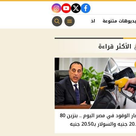
instagram
youtube
twitter
facebook
ديوهات متنوعة
اخبار الفن
منوعات مسيحية
اخبار الرياضة
الأكثر قراءة
أسعار الوقود في مصر اليوم .. بنزين 80