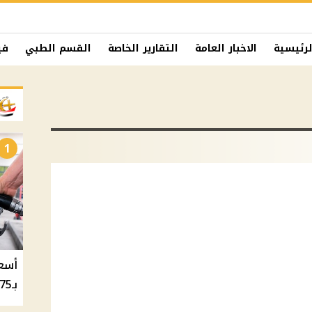
لرئيسية
الاخبار العامة
التقارير الخاصة
القسم الطبي
في
1
بـ20.75 جنيه والسولار بـ20.50 جنيه