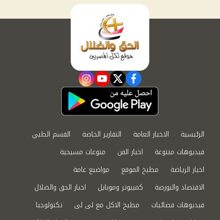
instagram
youtube
twitter
facebook
الرئيسية
الاخبار العامة
التقارير الخاصة
القسم الطبي
فيديوهات متنوعة
اخبار الفن
منوعات مسيحية
اخبار الرياضة
مطبخ الموقع
مواضيع عامة
الاقتصاد والبورصة
كمبيوتر وموبايل
اخبار الحق والضلال
فيديوهات فضائيات
مطبخ الاكل مع لى لى
تكنولوجيا