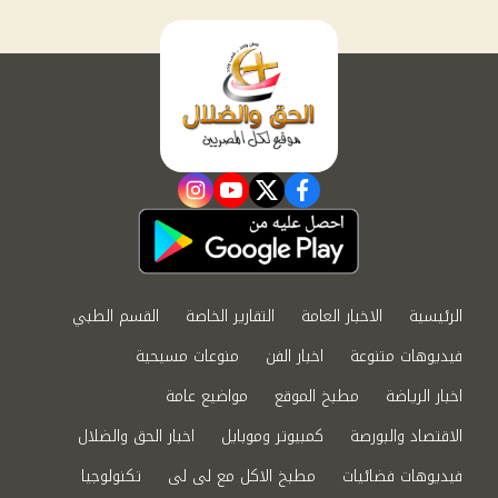
instagram
youtube
twitter
facebook
الرئيسية
الاخبار العامة
التقارير الخاصة
القسم الطبي
فيديوهات متنوعة
اخبار الفن
منوعات مسيحية
اخبار الرياضة
مطبخ الموقع
مواضيع عامة
الاقتصاد والبورصة
كمبيوتر وموبايل
اخبار الحق والضلال
فيديوهات فضائيات
مطبخ الاكل مع لى لى
تكنولوجيا