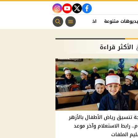
instagram
youtube
twitter
facebook
ديوهات متنوعة
اخبار الفن
منوعات مسيحية
اخبار الرياضة
الأكثر قراءة
ة تنسيق رياض الأطفال بالأزهر
م.. رابط الاستعلام وآخر موعد
يم الملفات