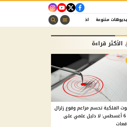
instagram
youtube
twitter
facebook
ديوهات متنوعة
اخبار الفن
منوعات مسيحية
اخبار الرياضة
الأكثر قراءة
وث الفلكية تحسم مزاعم وقوع زلزال
غدًا 6 أغسطس: لا دليل علمي على
قعات