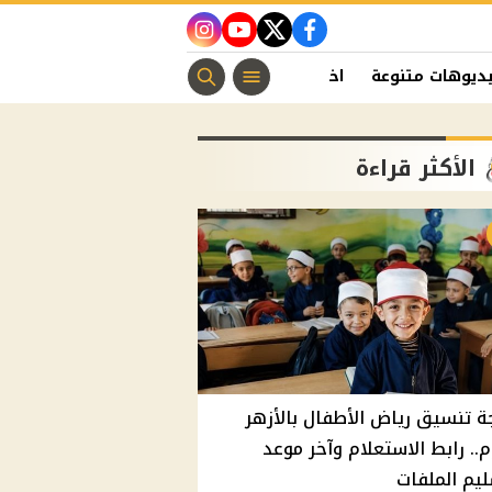
instagram
youtube
twitter
facebook
ديوهات متنوعة
اخبار الفن
منوعات مسيحية
اخبار الرياضة
الأكثر قراءة
ة تنسيق رياض الأطفال بالأزهر
م.. رابط الاستعلام وآخر موعد
يم الملفات