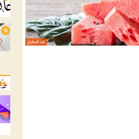
6
لب البطيخ