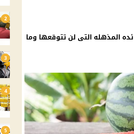
2
ئده المذهله التى لن تتوقعها وما
3
4
5