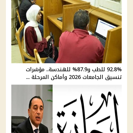
92.8% للطب و87.9% للهندسة.. مؤشرات
تنسيق الجامعات 2026 وأماكن المرحلة ...