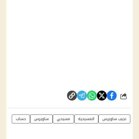
شارك
نجيب ساويرس
المسيحية
مسيحي
ساويرس
حساب