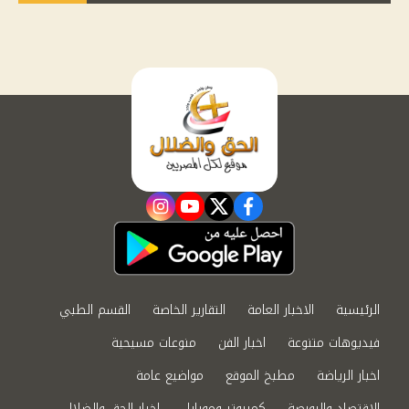
instagram
youtube
twitter
facebook
الرئيسية
الاخبار العامة
التقارير الخاصة
القسم الطبي
فيديوهات متنوعة
اخبار الفن
منوعات مسيحية
اخبار الرياضة
مطبخ الموقع
مواضيع عامة
الاقتصاد والبورصة
كمبيوتر وموبايل
اخبار الحق والضلال