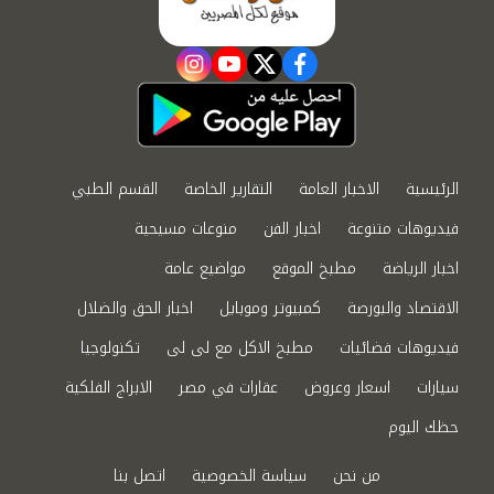
instagram
youtube
twitter
facebook
الرئيسية
الاخبار العامة
التقارير الخاصة
القسم الطبي
فيديوهات متنوعة
اخبار الفن
منوعات مسيحية
اخبار الرياضة
مطبخ الموقع
مواضيع عامة
الاقتصاد والبورصة
كمبيوتر وموبايل
اخبار الحق والضلال
فيديوهات فضائيات
مطبخ الاكل مع لى لى
تكنولوجيا
سيارات
اسعار وعروض
عقارات في مصر
الابراج الفلكية
حظك اليوم
من نحن
سياسة الخصوصية
اتصل بنا