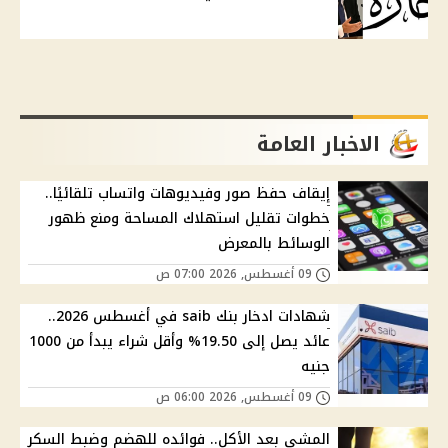
الاخبار العامة
إيقاف حفظ صور وفيديوهات واتساب تلقائيًا..
خطوات تقليل استهلاك المساحة ومنع ظهور
الوسائط بالمعرض
09 أغسطس, 2026 07:00 ص
شهادات ادخار بنك saib في أغسطس 2026..
عائد يصل إلى 19.50% وأقل شراء يبدأ من 1000
جنيه
09 أغسطس, 2026 06:00 ص
المشي بعد الأكل.. فوائده للهضم وضبط السكر