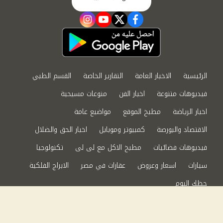
instagram
youtube
twitter
facebook
الرئيسية
الاخبار العامة
التقارير الخاصة
القسم الطبي
فيديوهات متنوعة
اخبار الفن
منوعات مسيحية
اخبار الرياضة
مطبخ الموقع
مواضيع عامة
الاقتصاد والبورصة
كمبيوتر وموبايل
اخبار الحق والضلال
فيديوهات فضائيات
مطبخ الاكل مع لى لى
تكنولوجيا
سيارات
اسعار وعروض
عقارات في مصر
الابراج الفلكية
حظك اليوم
من نحن
سياسة الخصوصية
اتصل بنا
©2024 الحق والضلال All Rights Reserved.