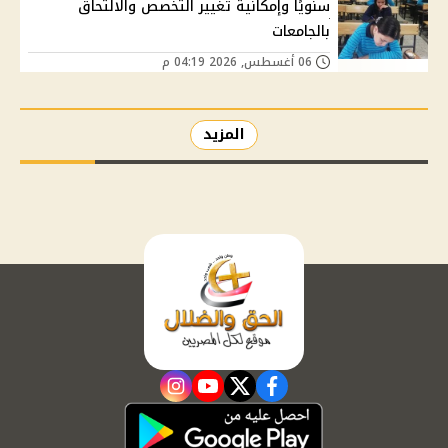
سنويًا وإمكانية تغيير التخصص والالتحاق
بالجامعات
06 أغسطس, 2026 04:19 م
المزيد
instagram
youtube
twitter
facebook