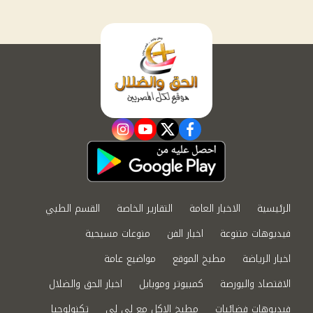
instagram
youtube
twitter
facebook
الرئيسية
الاخبار العامة
التقارير الخاصة
القسم الطبي
فيديوهات متنوعة
اخبار الفن
منوعات مسيحية
اخبار الرياضة
مطبخ الموقع
مواضيع عامة
الاقتصاد والبورصة
كمبيوتر وموبايل
اخبار الحق والضلال
فيديوهات فضائيات
مطبخ الاكل مع لى لى
تكنولوجيا