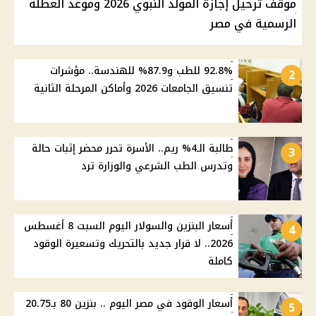
موقف ترحيل إجازة المولد النبوي 2026 وموعد العطلة
الرسمية في مصر
92.8% للطب و87.9% للهندسة.. مؤشرات
2
تنسيق الجامعات 2026 وأماكن المرحلة الثانية
طالبة الـ4% ريم.. الأسرة تحرر محضر إثبات حالة
3
وتدرس الطب الشرعي والوزارة ترد
أسعار البنزين والسولار اليوم السبت 8 أغسطس
4
2026.. لا قرار جديد بالتحريك وتسعيرة الوقود
كاملة
أسعار الوقود في مصر اليوم .. بنزين 80 بـ20.75
5