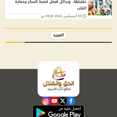
تقليلها.. وبدائل أفضل لضبط السكر وحماية
القلب
09 أغسطس, 2026 09:00 ص
المزيد
instagram
youtube
twitter
facebook