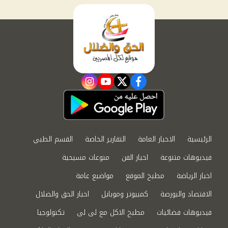
instagram
youtube
twitter
facebook
الرئيسية
الاخبار العامة
التقارير الخاصة
القسم الطبي
فيديوهات متنوعة
اخبار الفن
منوعات مسيحية
اخبار الرياضة
مطبخ الموقع
مواضيع عامة
الاقتصاد والبورصة
كمبيوتر وموبايل
اخبار الحق والضلال
فيديوهات فضائيات
مطبخ الاكل مع لى لى
تكنولوجيا