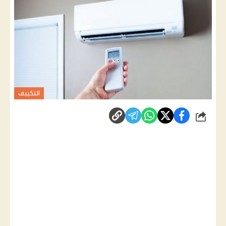
التكييف
شارك