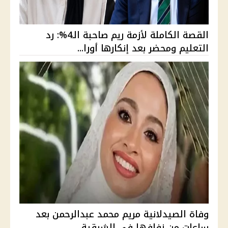
القصة الكاملة لأزمة ريم صاحبة الـ4%: رد
التعليم ومحضر بعد إنكارها أورا...
وفاة الصيدلانية مريم محمد عبدالرحمن بعد
ساعات من زفافها في الشرقية