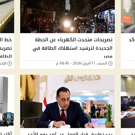
كد
تصريحات متحدث الكهرباء عن الخطة
خط ال
الجديدة لترشيد استهلاك الطاقة في
تصريح
مصر
الطاق
السبت 11/أبريل/2026 - 08:45 م
الإثنين 06/أبريل/26
د
بدء تطبيق قرار العمل عن بُعد يوم الأحد
أكثر ا