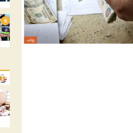
6
رواتب