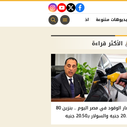
instagram
youtube
twitter
facebook
ديوهات متنوعة
اخبار الفن
منوعات مسيحية
اخبار الرياضة
الأكثر قراءة
أسعار الوقود في مصر اليوم .. بنزين 80