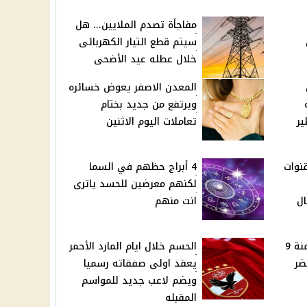
مفاجأة تصدم الملايين... هل
سيتم قطع التيار الكهربائى
خلال عطله عيد الأضحى
المعدن الاصفر يعوض خسائره
ويرتفع من جديد بختام
ير
تعاملات اليوم الاثنين
قنوات
4 أبراج حظهم في السما
لكنهم معرضين للحسد ياترى
ال
انت منهم
يحرق الدهون ويمنع السمنة 9
الحسم خلال ايام المارد الأحمر
ضر
يعقد اولى صفقاته رسميا
ويضم لاعب جديد للمواسم
المقبله