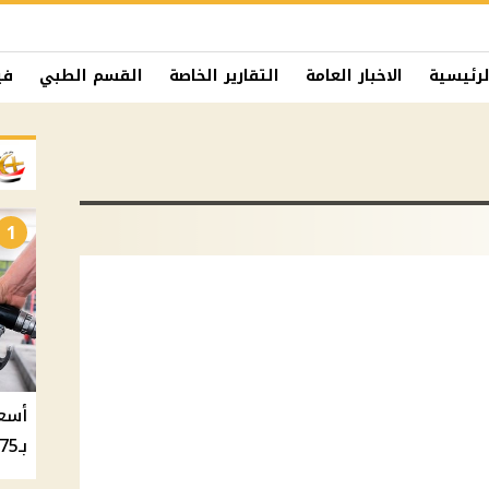
لرئيسية
الاخبار العامة
التقارير الخاصة
القسم الطبي
في
1
بـ20.75 جنيه والسولار بـ20.50 جنيه