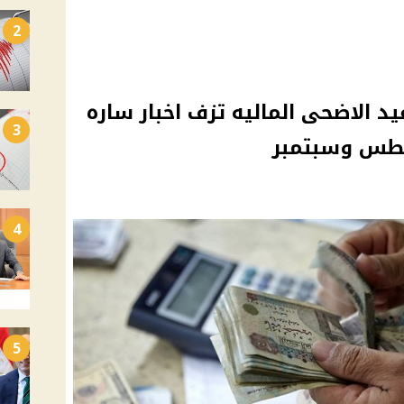
2
د الاضحى الماليه تزف اخبار ساره
3
سطس وسبتمبر
4
5