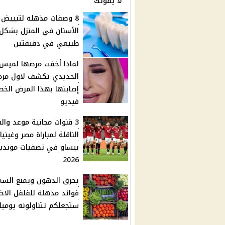
لا يفوتك
8 وصفات مذهله لتبييض
الأسنان في المنزل بشكل
طبيعي في دقيقتين
لماذا أخفت مرضها لميس
الحديدي تكشف لاول مره
إصابتها بهذا المرض الخط
فيديو
3 قنوات مجانية موعد وال
الناقلة لمباراة مصر وغينيا
بيساو في تصفيات موندي
2026
فوائد مذهلة للفلفل الاخ
ستجعلكم تتناولونه يوميا