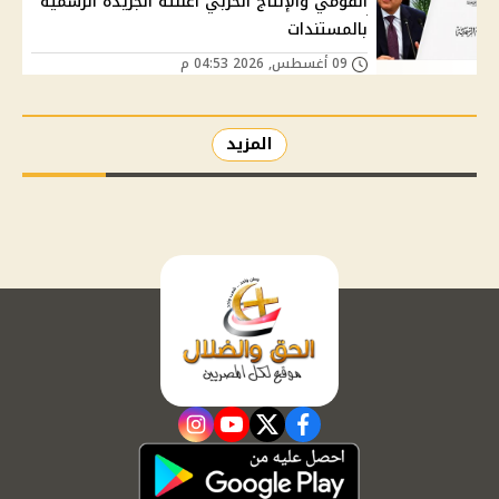
القومي والإنتاج الحربي أعلنته الجريدة الرسمية
بالمستندات
09 أغسطس, 2026 04:53 م
المزيد
instagram
youtube
twitter
facebook