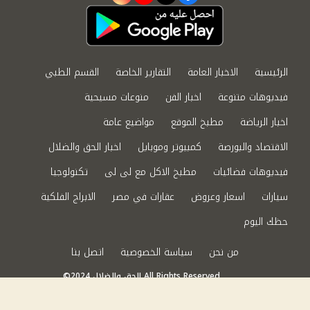
الرئيسية
الاخبار العامة
التقارير الخاصة
القسم الطبي
فيديوهات متنوعة
اخبار الفن
منوعات مسيحية
اخبار الرياضة
مطبخ الموقع
مواضيع عامة
الاقتصاد والبورصة
كمبيوتر وموبايل
اخبار الحق والضلال
فيديوهات فضائيات
مطبخ الاكل مع لى لى
تكنولوجيا
سيارات
اسعار وعروض
عقارات في مصر
الابراج الفلكية
حظك اليوم
من نحن
سياسة الخصوصية
اتصل بنا
©2024 الحق والضلال All Rights Reserved.
Powered by