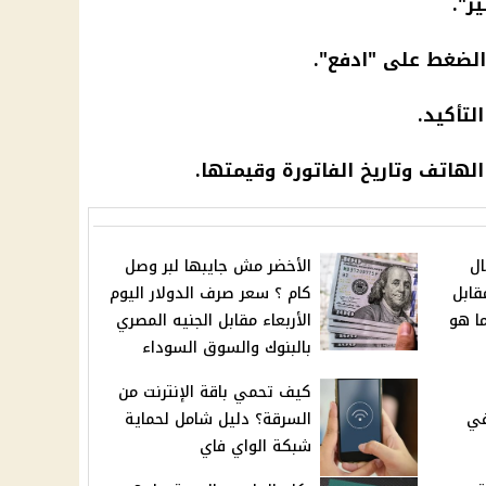
ير
".
والضغط على "ادفع".
لتأكيد.
الهاتف
وتاريخ الفاتورة وقيمتها.
ال
الأخضر مش جايبها لبر وصل
قابل
كام ؟ سعر صرف الدولار اليوم
ما هو
الأربعاء مقابل الجنيه المصري
بالبنوك والسوق السوداء
كيف تحمي باقة الإنترنت من
في
السرقة؟ دليل شامل لحماية
شبكة الواي فاي