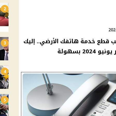
2
لتجنب قطع خدمة هاتفك الأرضي.. إليك
3
20 بسهولة
4
5