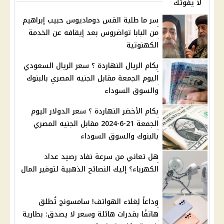
لا يفوتك
سر ما طلبة القس دوماديوس حبيب إبراهيم
من البابا تواضروس بعد إيقافه عن الخدمة
الكهنوتية
بكام الريال النهاردة ؟ سعر الريال السعودي
اليوم الجمعة مقابل الجنيه المصري بالبنوك
والسوق السوداء
بكام الأخضر النهاردة ؟ سعر الدولار اليوم
الجمعة 21-6-2024 مقابل الجنيه المصري
بالبنوك والسوق السوداء
هل تعاني من سرعة نفاد رصيد عداد
الكهرباء؟ إليك النصائح الذهبية لتوفير المال
وداعاً لِغلاء الهواتف! سامسونج تُطلق
هاتفًا بقدرات هائلة وسعر لا يصدق: بطارية