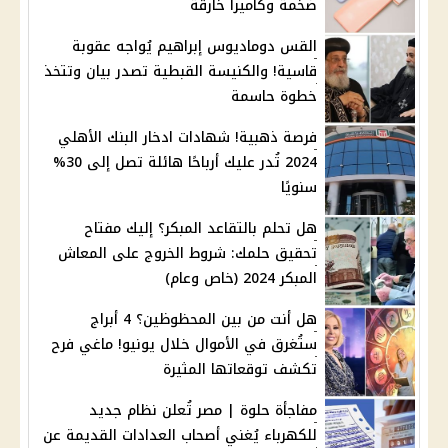
ضخمة وكاميرا خارقة
القس دوماديوس إبراهيم يُواجه عقوبة
قاسية! والكنيسة القبطية تصدر بيان وتتخذ
خطوة حاسمة
فرصة ذهبية! شهادات ادخار البنك الأهلي
2024 تُدر عليك أرباحًا هائلة تصل إلى 30%
سنويًا
هل تحلم بالتقاعد المبكر؟ إليك مفتاح
تحقيق حلمك: شروط الخروج على المعاش
المبكر 2024 (خاص وعام)
هل أنت من بين المحظوظين؟ 4 أبراج
ستُغرق في الأموال خلال يونيو! ماغي فرح
تكشف توقعاتها المثيرة
مفاجأة حلوة | مصر تُعلن نظام جديد
للكهرباء يُغني أصحاب العدادات القديمة عن