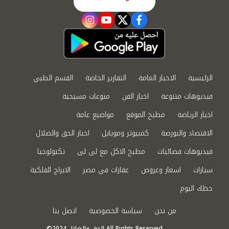
instagram
youtube
twitter
facebook
الرئيسية
الاخبار العامة
التقارير الخاصة
القسم الطبي
فيديوهات متنوعة
اخبار الفن
منوعات مسيحية
اخبار الرياضة
مطبخ الموقع
مواضيع عامة
الاقتصاد والبورصة
كمبيوتر وموبايل
اخبار الحق والضلال
فيديوهات فضائيات
مطبخ الاكل مع لى لى
تكنولوجيا
سيارات
اسعار وعروض
عقارات في مصر
الابراج الفلكية
حظك اليوم
من نحن
سياسة الخصوصية
اتصل بنا
©2024 الحق والضلال All Rights Reserved.