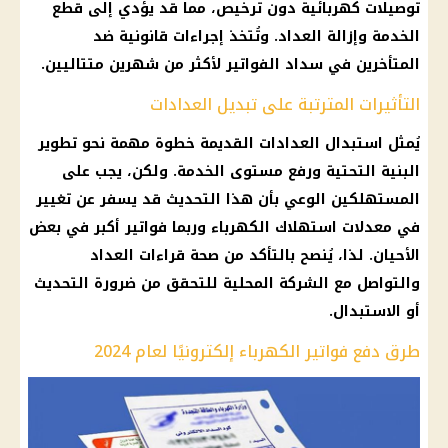
توصيلات كهربائية دون ترخيص، مما قد يؤدي إلى قطع
الخدمة وإزالة العداد. وتُتخذ إجراءات قانونية ضد
المتأخرين في سداد الفواتير لأكثر من شهرين متتاليين.
التأثيرات المترتبة على تبديل العدادات
يُمثل استبدال العدادات القديمة خطوة مهمة نحو تطوير
البنية التحتية ورفع مستوى الخدمة. ولكن، يجب على
المستهلكين الوعي بأن هذا التحديث قد يسفر عن تغيير
في معدلات استهلاك الكهرباء وربما فواتير أكبر في بعض
الأحيان. لذا، يُنصح بالتأكد من صحة قراءات العداد
والتواصل مع الشركة المحلية للتحقق من ضرورة التحديث
أو الاستبدال.
طرق دفع فواتير الكهرباء إلكترونيًا لعام 2024