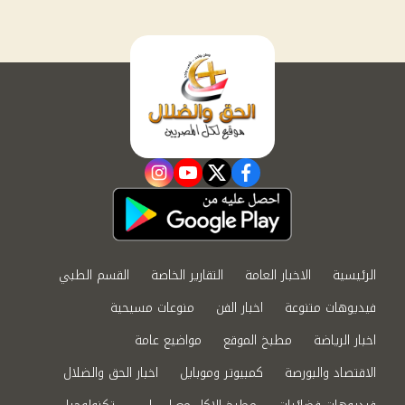
instagram
youtube
twitter
facebook
الرئيسية
الاخبار العامة
التقارير الخاصة
القسم الطبي
فيديوهات متنوعة
اخبار الفن
منوعات مسيحية
اخبار الرياضة
مطبخ الموقع
مواضيع عامة
الاقتصاد والبورصة
كمبيوتر وموبايل
اخبار الحق والضلال