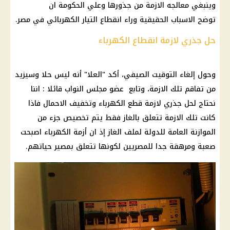
وينبغي معالجه الازمة من جذورها وعلي
الحكومة
ان
توضح الاسباب الحقيقية وراء
انقطاع التيار الكهربائي
في مصر.
حل جذري لازمة انقطاع الكهرباء
وحول إلغاء
التوقيت الصيفي
، أكد
"
العلا" أنه ليس حلا وسيزيد
من تفاقم تلك الازمة، وتابع عضو
مجلس النواب
قائلا : اننا
نحتاج لحل جذري لازمة
قطع الكهرباء
وتخفيف الاحمال فاذا
كانت تلك الازمة تتعلق بالغاز فقط يتم تخصيص جزء من
الموازنة العامة
للدولة لملف
الغاز
إذ ان
أزمة الكهرباء
اصبحت
صعبة ومرهقة جدا للمصريين لكونها تتعلق بمصير حياتهم.