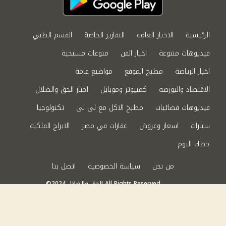
الرئيسية
الاخبار العامة
التقارير الخاصة
القسم الطبي
فيديوهات متنوعة
اخبار الفن
منوعات مسيحية
اخبار الرياضة
مطبخ الموقع
مواضيع عامة
الاقتصاد والبورصة
كمبيوتر وموبايل
اخبار الحق والضلال
فيديوهات فضائيات
مطبخ الاكل مع لى لى
تكنولوجيا
سيارات
اسعار وعروض
عقارات في مصر
الابراج الفلكية
حظك اليوم
من نحن
سياسة الخصوصية
اتصل بنا
©2024 الحق والضلال All Rights Reserved.
Powered by