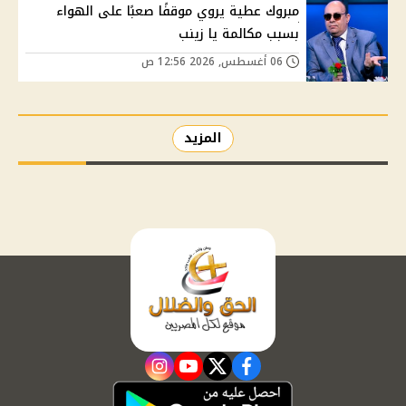
مبروك عطية يروي موقفًا صعبًا على الهواء
بسبب مكالمة يا زينب
06 أغسطس, 2026 12:56 ص
المزيد
instagram
youtube
twitter
facebook