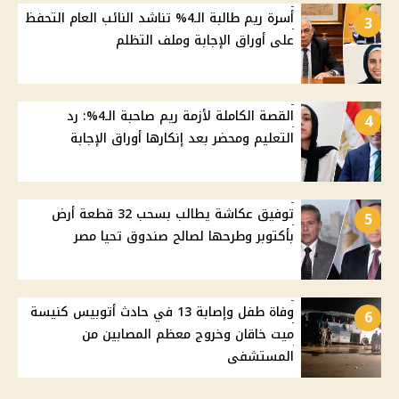
أسرة ريم طالبة الـ4% تناشد النائب العام التحفظ
3
على أوراق الإجابة وملف التظلم
القصة الكاملة لأزمة ريم صاحبة الـ4%: رد
4
التعليم ومحضر بعد إنكارها أوراق الإجابة
توفيق عكاشة يطالب بسحب 32 قطعة أرض
5
بأكتوبر وطرحها لصالح صندوق تحيا مصر
وفاة طفل وإصابة 13 في حادث أتوبيس كنيسة
6
ميت خاقان وخروج معظم المصابين من
المستشفى