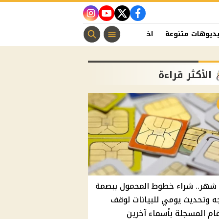
instagram
youtube
twitter
facebook
ديوهات متنوعة
اخبار الفن
منوعات مسيحية
اخبار الرياضة
الأكثر قراءة
شهر.. شراء خطوط المحمول ببصمة
ه وتحديث يومي للبيانات لوقف
قام المسجلة بأسماء آخرين