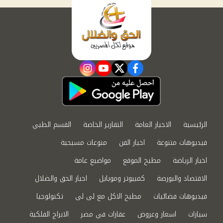
instagram
youtube
twitter
facebook
الرئيسية
الاخبار العامة
التقارير الخاصة
القسم الطبي
فيديوهات متنوعة
اخبار الفن
منوعات مسيحية
اخبار الرياضة
مطبخ الموقع
مواضيع عامة
الاقتصاد والبورصة
كمبيوتر وموبايل
اخبار الحق والضلال
فيديوهات فضائيات
مطبخ الاكل مع لى لى
تكنولوجيا
سيارات
اسعار وعروض
عقارات في مصر
الابراج الفلكية