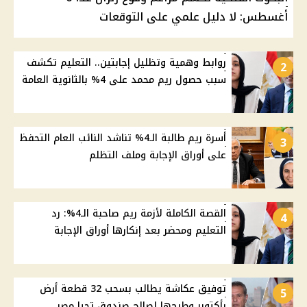
أغسطس: لا دليل علمي على التوقعات
روابط وهمية وتظليل إجابتين.. التعليم تكشف
2
سبب حصول ريم محمد على 4% بالثانوية العامة
أسرة ريم طالبة الـ4% تناشد النائب العام التحفظ
3
على أوراق الإجابة وملف التظلم
القصة الكاملة لأزمة ريم صاحبة الـ4%: رد
4
التعليم ومحضر بعد إنكارها أوراق الإجابة
توفيق عكاشة يطالب بسحب 32 قطعة أرض
5
بأكتوبر وطرحها لصالح صندوق تحيا مصر