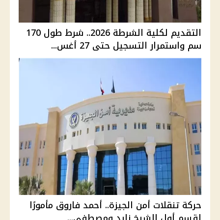
التقديم لكلية الشرطة 2026.. شرط طول 170
سم واستمرار التسجيل حتى 27 أغس...
حركة تنقلات أمن الجيزة.. أحمد فاروق مأمورًا
لقسم أول الشيخ زايد ومصطفى...