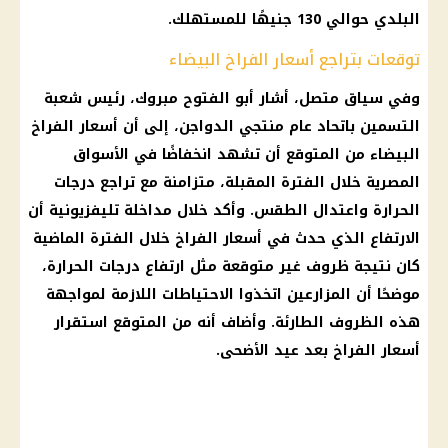
البلدي حوالي 130 جنيهًا للمستهلك.
توقعات بتراجع أسعار الفراخ البيضاء
وفي سياق متصل، أشار أبو الفتوح مبروك، رئيس شعبة
التسمين باتحاد عام منتجي الدواجن، إلى أن أسعار الفراخ
البيضاء من المتوقع أن تشهد انخفاضًا في الأسواق
المصرية خلال الفترة المقبلة، متزامنة مع تراجع درجات
الحرارة واعتدال الطقس. وأكد خلال مداخلة تليفزيونية أن
الارتفاع الذي حدث في أسعار الفراخ خلال الفترة الماضية
كان نتيجة ظروف غير متوقعة مثل ارتفاع درجات الحرارة،
موضحًا أن المزارعين اتخذوا الاحتياطات اللازمة لمواجهة
هذه الظروف الطارئة. وأضاف أنه من المتوقع استقرار
أسعار الفراخ بعد عيد الأضحى.