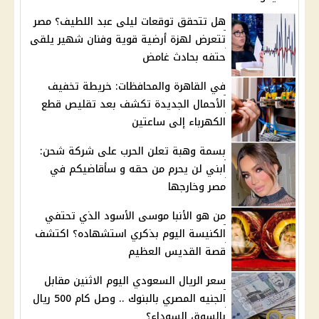
هل تتحقق توقعات ليلى عبد اللطيف؟ مصر
تتعرض لهزة أرضية قوية وفنان شهير يلقى
حتفه بحادث غامض
في القاهرة والمحافظات: خريطة تخفيف
الأحمال الجديدة تكشف بعد تقليص قطع
الكهرباء إلى ساعتين
بسمة وهبة تعلن الحرب على شركة شحن:
ابني لن يحرم من حقه و سأقاضيكم في
مصر وخارجها
من هو الأنبا موسى الأسود الذي تحتفي
الكنيسة اليوم بذكري استشهاده؟ اكتشف
قصة القديس العظيم
سعر الريال السعودي اليوم الاثنين مقابل
الجنيه المصري بالبنوك .. وصل كام 500 ريال
بالسوق السوداء؟