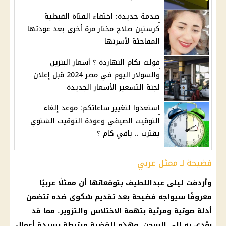
صدمة جديدة: اختفاء الفتاة القبطية
كرستين صلاح مختار مرة أخرى بعد عودتها
المفاجئة لأسرتها
فولت بكام النهاردة ؟ أسعار البنزين
والسولار اليوم في مصر 2024 قبل إعلان
لجنة التسعير الأسعار الجديدة
استعدوا لتغيير ساعاتكم: موعد إلغاء
التوقيت الصيفي وعودة التوقيت الشتوي
يقترب .. باقي كام ؟
فضيحة لـ ممثل عربي
وأردفت
ليلى عبداللطيف
بتوقعاتها أن ممثلًا عربيًا
معروفًا سيواجه فضيحة بعد تقديم شكوى ضده تتضمن
أدلة صوتية ومرئية بتهمة الاختلاس والتزوير، مما قد
يؤدي به إلى السجن، وهذه
القضية
مرتبطة بسيدة أعمال