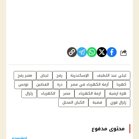
شارك
ليلى عبد اللطيف
الإسكندرية
رفح
لبنان
معبر رفح
كهربا
أزمة الكهرباء في مصر
درة
الفنانين
تونس
هزة ارضية
ازمة الكهرباء
مصر
الكهرباء
زلزال
زلزال قوي
قضية
الكيان المحتل
محتوى مدفوع