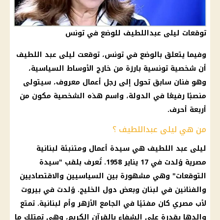
توقعات ليلى عبداللطيف للوضع في تونس
وفيما يتعلق بالوضع في
تونس
، توقعت
ليلى عبد اللطيف
أن شخصية تونسية بارزة من خارج الأوساط السياسية،
وهو فنان سابق تحول إلى
رجل أعمال
معروف، سيتولى
منصبًا رفيعًا في الدولة، واسم هذه الشخصية مكون من
أربعة أحرف.
من هي ليلى عبداللطيف ؟
ليلى عبد اللطيف
هي سيدة أعمال ومتنبئة لبنانية
مصرية وُلدت في 17 يناير 1958. تُعرف بلقب "
سيدة
التوقعات
" وهي مشهورة بين السياسيين والاقتصاديين
والفنانين في
لبنان
وبعض دول الخليج. وُلدت في بيروت
لأب مصري كان مفتيًا في الجامع
الأزهر
وأم لبنانية. تمتع
والدها بقدرة على الشفاء بالقرآن الكريم، وهي تمتلك ما