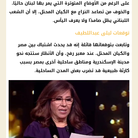
على الرغم من الأوضاع المتوترة التي يمر بها
لبنان
حاليًا،
والخوف من تصاعد النزاع مع
الكيان المحتل
، إلا أن الشعب
اللبناني يظل صامدًا ولا يعرف اليأس.
توقعات ليلى عبداللطيف
وتابعت بتوقعاتها قائلة إنه قد يحدث اشتباك بين مصر
والكيان المحتل، عند معبر رفح، وأن الأنظار ستتجه نحو
مدينة
الإسكندرية
ومناطق ساحلية أخرى بمصر بسبب
كارثة طبيعية قد تضرب بعض المدن الساحلية.