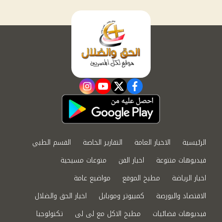
instagram
youtube
twitter
facebook
الرئيسية
الاخبار العامة
التقارير الخاصة
القسم الطبي
فيديوهات متنوعة
اخبار الفن
منوعات مسيحية
اخبار الرياضة
مطبخ الموقع
مواضيع عامة
الاقتصاد والبورصة
كمبيوتر وموبايل
اخبار الحق والضلال
فيديوهات فضائيات
مطبخ الاكل مع لى لى
تكنولوجيا