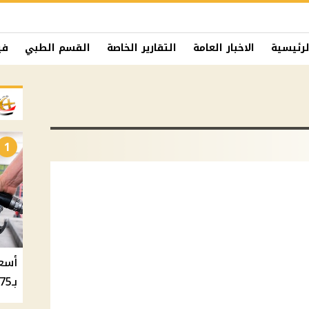
لرئيسية
الاخبار العامة
التقارير الخاصة
القسم الطبي
في
1
بـ20.75 جنيه والسولار بـ20.50 جنيه