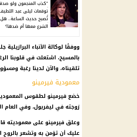
"كذب المنجمون ولو صدقو
توقعات ليلى عبد اللطيف
تُصبح حديث الساعة.. هل
الشرع معها أم ضدها؟
ووفقًا لوكالة الأنباء البرازيلية ج
بالمسيح، اشتعلت في قلوبنا الرغ
تلقيناه، والآن لدينا رغبة ومس
معمودية فيرمينو
زوجته في
ليفربول
، وفي العام ال
وعلق فيرمينو على معموديته قائ
عليك أن تؤمن به وتشعر بالروح 