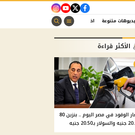
instagram
youtube
twitter
facebook
ديوهات متنوعة
اخبار الفن
منوعات مسيحية
اخبار الرياضة
الأكثر قراءة
أسعار الوقود في مصر اليوم .. بنزين 80