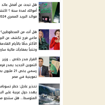
هل تبحث عن أفضل عائد 
أموالك لمدة سنة ؟ اكت
فوائد البريد المصري 2024
هل أنت من المحظوظين؟
ماغي فرح تكشف عن البر
الأكثر حظًا بالأيام القادمة
وتتنبأ بمفاجآت مالية سارة
القرار صدر خلاص .. وزير
التموين الجديد يصدر فرم
رسمي يخص 21 مليو
تموينية في مصر
تحذير عاجل: خطر تسونام
يهدد دول عربية على البح
المتوسط... هل ستنجو مص