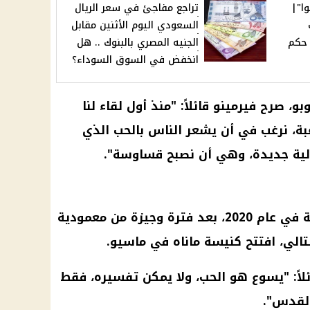
ا"|
تراجع مفاجئ في سعر الريال
السعودي اليوم الأثنين مقابل
 حكم
الجنيه المصري بالبنوك .. هل
انخفض في السوق السوداء؟
لوبو، صرح فيرمينو قائلاً: "منذ أول لقاء لنا
بة، نرغب في أن يشعر الناس بالحب الذي
ؤولية جديدة، وهي أن نصبح قساوسة".
خضع فيرمينو لطقوس المعمودية في عام 2020، بعد فترة وجيزة من معمودية
تالي، افتتح
كنيسة
ماناه في ماسيو.
لاً: "يسوع هو الحب، ولا يمكن تفسيره، فقط
القدس".