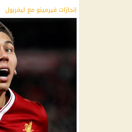
إنجازات فيرمينو مع ليفربول