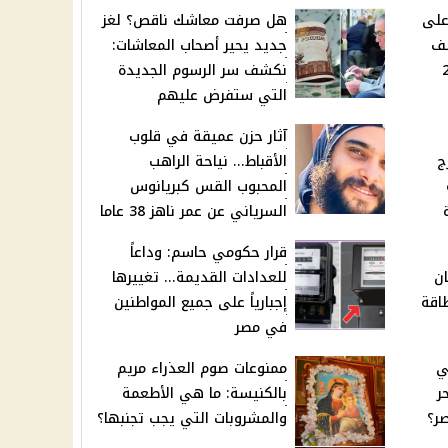
على
هل صرفت معاشك ناقص؟ لغز
شف
جديد يحير أصحاب المعاشات:
نكشف سر الرسوم الجديدة
التي ستفرض عليهم
آثار حزن عميقة في قلوب
ج
الأقباط... نياحة الراهب
المحبوب القس كبريانوس
السرياني عن عمر ناهز 38 عاما
قرار حكومي حاسم: وداعاً
ان
للعدادات القديمة... تغييرها
ن بطاقة
إجبارياً على جميع المواطنين
في مصر
ي
ممنوعات صوم العذراء مريم
ر
بالكنيسة: ما هي الأطعمة
ر؟
والمشروبات التي يجب تجنبها؟