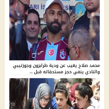
محمد صلاح يغيب عن ودية طرابزون وجوزتيبي
والنادي ينفي حجز مستحقاته قبل ...