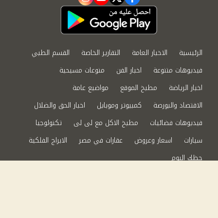
instagram
youtube
twitter
facebook
الرئيسية
الاخبار العامة
التقارير الخاصة
القسم الطبي
فيديوهات متنوعة
اخبار الفن
منوعات مسيحية
اخبار الرياضة
مطبخ الموقع
مواضيع عامة
الاقتصاد والبورصة
كمبيوتر وموبايل
اخبار الحق والضلال
فيديوهات فضائيات
مطبخ الاكل مع لى لى
تكنولوجيا
سيارات
اسعار وعروض
عقارات في مصر
الابراج الفلكية
حظك اليوم
من نحن
سياسة الخصوصية
اتصل بنا
©2024 الحق والضلال All Rights Reserved.
Powered by