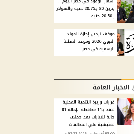
أسعار الوقود في مصر اليوم ..
بنزين 80 بـ20.75 جنيه والسولار
بـ20.50 جنيه
موقف ترحيل إجازة المولد
النبوي 2026 وموعد العطلة
الرسمية في مصر
الاخبار العامة
قرارات وزيرة التنمية المحلية
تنفذ بـ11 محافظة ..إحالة 81
حالة للنيابات بعد حملات
تفتيشية علي المخالفات
08 أغسطس, 2026 02:22 م