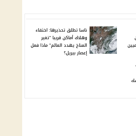
ناسا تطلق تحذيرها: اختفاء
وهلاك أماكن قريبا "تغير
ص 3 إعلاميين
المناخ يهدد العالم" ماذا فعل
إعصار بيريل؟
ك