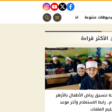
instagram
youtube
twitter
facebook
ديوهات متنوعة
اخبار الفن
منوعات مسيحية
اخبار الرياضة
الأكثر قراءة
ة تنسيق رياض الأطفال بالأزهر
م.. رابط الاستعلام وآخر موعد
يم الملفات