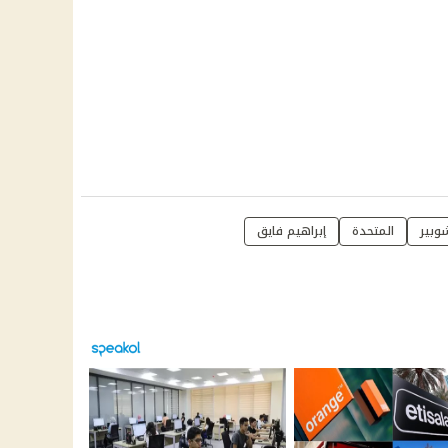
وبير
المتحدة
إبراهيم فايق