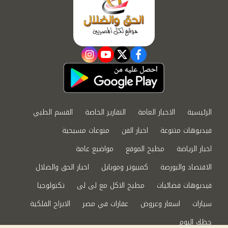
instagram
youtube
twitter
facebook
الرئيسية
الاخبار العامة
التقارير الخاصة
القسم الطبي
فيديوهات متنوعة
اخبار الفن
منوعات مسيحية
اخبار الرياضة
مطبخ الموقع
مواضيع عامة
الاقتصاد والبورصة
كمبيوتر وموبايل
اخبار الحق والضلال
فيديوهات فضائيات
مطبخ الاكل مع لى لى
تكنولوجيا
سيارات
اسعار وعروض
عقارات في مصر
الابراج الفلكية
حظك اليوم