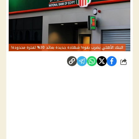
البنك الأهلي يضرب بقوة! شهادة جديدة بعائد 30% لفترة محدودة!
شارك