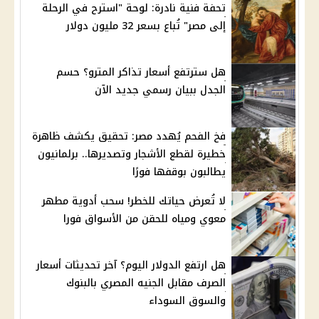
تحفة فنية نادرة: لوحة "استرح في الرحلة
إلى مصر" تُباع بسعر 32 مليون دولار
هل سترتفع أسعار تذاكر المترو؟ حسم
الجدل ببيان رسمي جديد الآن
فخ الفحم يُهدد مصر: تحقيق يكشف ظاهرة
خطيرة لقطع الأشجار وتصديرها.. برلمانيون
يطالبون بوقفها فورًا
لا تُعرض حياتك للخطر! سحب أدوية مطهر
معوي ومياه للحقن من الأسواق فورا
هل ارتفع الدولار اليوم؟ آخر تحديثات أسعار
الصرف مقابل الجنيه المصري بالبنوك
والسوق السوداء