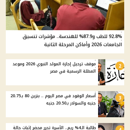
92.8% للطب و87.9% للهندسة.. مؤشرات تنسيق
الجامعات 2026 وأماكن المرحلة الثانية
موقف ترحيل إجازة المولد النبوي 2026 وموعد
2
العطلة الرسمية في مصر
أسعار الوقود في مصر اليوم .. بنزين 80 بـ20.75
3
جنيه والسولار بـ20.50 جنيه
طالبة الـ4% ريم.. الأسرة تحرر محضر إثبات حالة
4