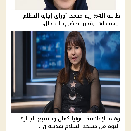
طالبة الـ4% ريم محمد: أوراق إجابة التظلم
ليست لها وتحرر محضر إثبات حال...
وفاة الإعلامية سونيا كمال وتشييع الجنازة
اليوم من مسجد السلام بمدينة ن...