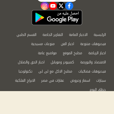
instagram
youtube
twitter
facebook
الرئيسية
الاخبار العامة
التقارير الخاصة
القسم الطبي
فيديوهات متنوعة
اخبار الفن
منوعات مسيحية
اخبار الرياضة
مطبخ الموقع
مواضيع عامة
الاقتصاد والبورصة
كمبيوتر وموبايل
اخبار الحق والضلال
فيديوهات فضائيات
مطبخ الاكل مع لى لى
تكنولوجيا
سيارات
اسعار وعروض
عقارات في مصر
الابراج الفلكية
حظك اليوم
من نحن
سياسة الخصوصية
اتصل بنا
©2024 الحق والضلال All Rights Reserved.