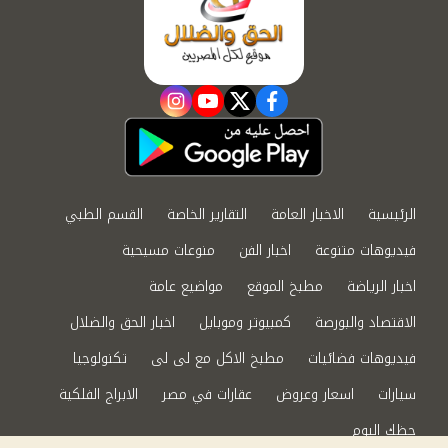
instagram
youtube
twitter
facebook
الرئيسية
الاخبار العامة
التقارير الخاصة
القسم الطبي
فيديوهات متنوعة
اخبار الفن
منوعات مسيحية
اخبار الرياضة
مطبخ الموقع
مواضيع عامة
الاقتصاد والبورصة
كمبيوتر وموبايل
اخبار الحق والضلال
فيديوهات فضائيات
مطبخ الاكل مع لى لى
تكنولوجيا
سيارات
اسعار وعروض
عقارات في مصر
الابراج الفلكية
حظك اليوم