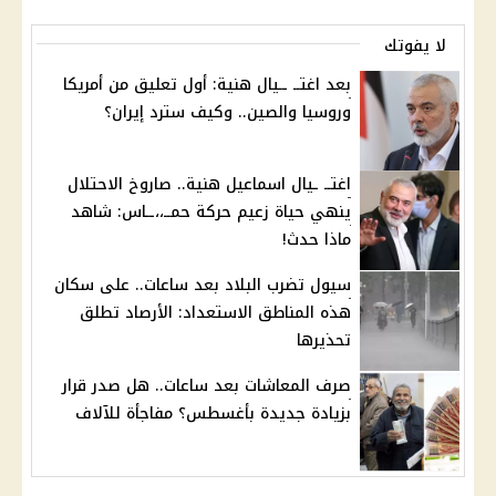
لا يفوتك
بعد اغتــ ــيال هنية: أول تعليق من أمريكا
وروسيا والصين.. وكيف سترد إيران؟
اغتــ ـيال اسماعيل هنية.. صاروخ الاحتلال
ينهي حياة زعيم حركة حمــ،،ــاس: شاهد
ماذا حدث!
سيول تضرب البلاد بعد ساعات.. على سكان
هذه المناطق الاستعداد: الأرصاد تطلق
تحذيرها
صرف المعاشات بعد ساعات.. هل صدر قرار
بزيادة جديدة بأغسطس؟ مفاجأة للآلاف