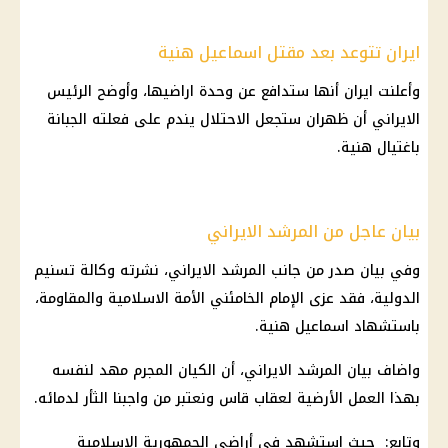
ايران تتوعد بعد مقتل اسماعيل هنية
وأعلنت ايران أنها ستدافع عن وحدة اراضيها، وأوضح الرئيس
الايراني أن ظهران ستجعل الاحتلال يندم على فعلته الجبانة
باغتيال هنية.
بيان عاجل من المرشد الايراني
وفي بيان صدر من جانب المرشد الايراني، نشرته وكالة تسنيم
الدولية، فقد عزى الإمام الخامئني الأمة الاسلامية والمقاومة،
باستشهاد اسماعيل هنية.
واضاف بيان المرشد الايراني، أن الكيان المجرم مهد لنفسه
بهذا العمل الأرضية لعقاب قاس ونعتبر من واجبنا الثأر لدمائه.
وتابع: حيث استشهد في أراضي الجمهورية الاسلامية