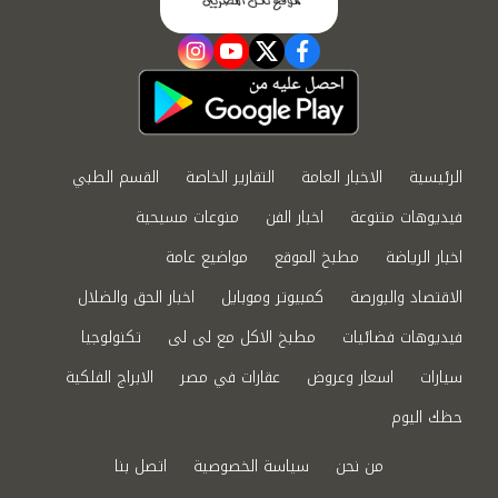
instagram
youtube
twitter
facebook
الرئيسية
الاخبار العامة
التقارير الخاصة
القسم الطبي
فيديوهات متنوعة
اخبار الفن
منوعات مسيحية
اخبار الرياضة
مطبخ الموقع
مواضيع عامة
الاقتصاد والبورصة
كمبيوتر وموبايل
اخبار الحق والضلال
فيديوهات فضائيات
مطبخ الاكل مع لى لى
تكنولوجيا
سيارات
اسعار وعروض
عقارات في مصر
الابراج الفلكية
حظك اليوم
من نحن
سياسة الخصوصية
اتصل بنا