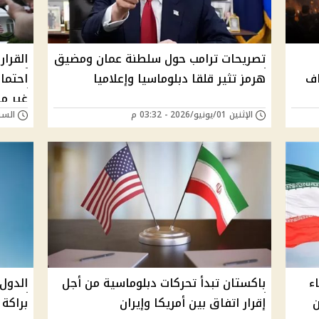
تصريحات ترامب حول سلطنة عمان ومضيق
القرا
اف
هرمز تثير قلقا دبلوماسيا وإعلاميا
احتما
غير م
الإثنين 01/يونيو/2026 - 03:32 م
السبت 23/مايو/026
. أنباء
باكستان تبدأ تحركات دبلوماسية من أجل
الدول 
ن
إقرار اتفاق بين أمريكا وإيران
براكة 