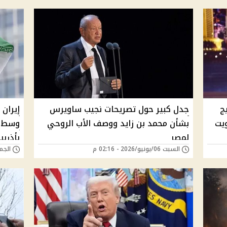
ج
جدل كبير حول تصريحات نجيب ساويرس
إيران 
يت
بشأن محمد بن زايد ووصف الأب الروحي
وسط ت
لمصر
بأذربي
السبت 06/يونيو/2026 - 02:16 م
الجمعة 05/يونيو/6