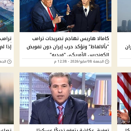
كامالا هاريس تهاجم تصريحات ترامب
ترامب
ان
"بألالفاظ" وتؤكد حرب إيران دون تفويض
إذا ل
الكونجرس الأمريكي "فيديو"
الجمعة 08/مايو/2026 - 12:38 م
الجمعة 08/مايو/6
كا
توفيق عكاشة يتوقع تحركًا عسكريًا
تصاعد