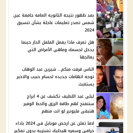
بعد ظهور نتيجه الثانويه العامه جامعة عين
شمس تصدر تعليمات عاجلة بشأن تنسيق
2024
هل تعرف ماذا يفعل الفلفل الحار حينما
يدخل لجسمك وماهى الأمراض التي
يعالجها
الناس قرفت منكم... شيرين عبد الوهاب
توجه اتهامات جديده لحسام حبيب والاخير
يستغيث
ليلى عبد اللطيف تكشف عن 4 ابراج
ستنفتح لهم طاقة الرزق والحظ الوفير
هتبقى مليونير لو انت منهم
لافا تعلن عن ارخص موبايل فى 2024 باداء
خرافى وسعره هيخليك تشتريه بدون تفكير