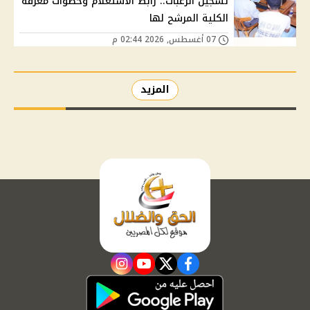
تسجيل الرغبات.. رابط الاستعلام وخطوات معرفة
الكلية المرشح لها
07 أغسطس, 2026 02:44 م
المزيد
instagram
youtube
twitter
facebook