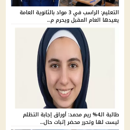
التعليم: الراسب في 3 مواد بالثانوية العامة
يعيدها العام المقبل ويحرم م...
طالبة الـ4% ريم محمد: أوراق إجابة التظلم
ليست لها وتحرر محضر إثبات حال...