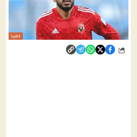
كهربا
شارك