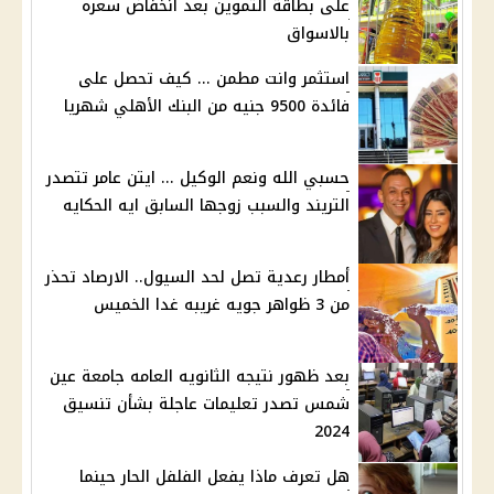
على بطاقة التموين بعد انخفاض سعره
بالاسواق
استثمر وانت مطمن ... كيف تحصل على
فائدة 9500 جنيه من البنك الأهلي شهريا
حسبي الله ونعم الوكيل ... ايتن عامر تتصدر
التريند والسبب زوجها السابق ايه الحكايه
أمطار رعدية تصل لحد السيول.. الارصاد تحذر
من 3 ظواهر جويه غريبه غدا الخميس
بعد ظهور نتيجه الثانويه العامه جامعة عين
شمس تصدر تعليمات عاجلة بشأن تنسيق
2024
هل تعرف ماذا يفعل الفلفل الحار حينما