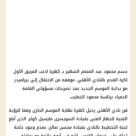
حسم محمود عبد المنعم الشهير بـ كهربا لاعب الفريق الأول
لكرة القدم بالنادي الأهلي، موقفه من الانتقال إلى بيراميدز
مع بداية الموسم الجديد بعد تصريحات مسؤولي القلعة
الحمراء برئاسة محمود الخطيب.
قرر نادي الأهلى رحيل كهربا نهاية الموسم الجارى وفقا للرؤية
الفنية للجهاز الفنى بقيادة السويسرى مارسيل كولر، الذى أبلغ
لجنة التخطيط بالنادي بقيادة محسن صالح، بعدم وجود حاجة
لذلك على خدمات اللاعب، لأنه في أزمة دائمة مع زملائه