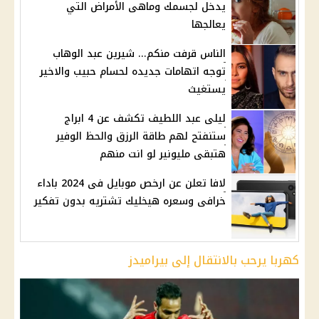
يدخل لجسمك وماهى الأمراض التي
يعالجها
الناس قرفت منكم... شيرين عبد الوهاب
توجه اتهامات جديده لحسام حبيب والاخير
يستغيث
ليلى عبد اللطيف تكشف عن 4 ابراج
ستنفتح لهم طاقة الرزق والحظ الوفير
هتبقى مليونير لو انت منهم
لافا تعلن عن ارخص موبايل فى 2024 باداء
خرافى وسعره هيخليك تشتريه بدون تفكير
كهربا يرحب بالانتقال إلى بيراميدز