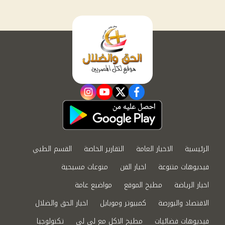
instagram
youtube
twitter
facebook
الرئيسية
الاخبار العامة
التقارير الخاصة
القسم الطبي
فيديوهات متنوعة
اخبار الفن
منوعات مسيحية
اخبار الرياضة
مطبخ الموقع
مواضيع عامة
الاقتصاد والبورصة
كمبيوتر وموبايل
اخبار الحق والضلال
فيديوهات فضائيات
مطبخ الاكل مع لى لى
تكنولوجيا