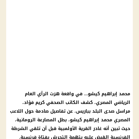
محمد إبراهيم كيشو
… في واقعة هزت
الرأي العام
الرياضي المصري، كشف الكاتب الصحفي كريم فؤاد،
مراسل
صدى البلد
بباريس، عن تفاصيل صادمة حول اللاعب
المصري محمد إبراهيم
كيشو
، بطل
المصارعة الرومانية
،
حيث تبين أنه غادر القرية الأولمبية قبل أن تلقي
الشرطة
الفرنسية
القبض
عليه بتهمة
التحرش
بفتاة فرنسية.